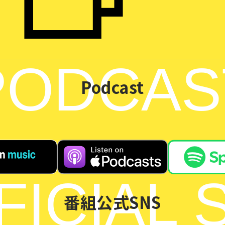
PODCAS
Podcast
FICIAL 
番組公式SNS