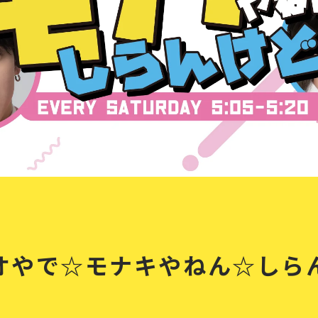
オやで☆モナキやねん☆しら