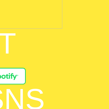
T
SNS