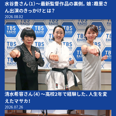
水谷豊さん（1）～最新監督作品の裏側。娘：趣里さ
ん出演のきっかけとは？
2026.08.02
清水希容さん（4）～高校2年で経験した、人生を変
えたマサカ！
2026.07.26