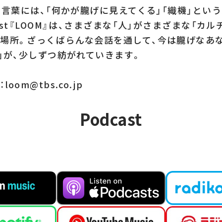
いう言葉には、「何かが朧げに見えてくる」「織機」とい
ast『LOOM』は、さまざまな「人」がさまざまな「カ
場所。ざっくばらんな会話を通して、今は朧げなあ
え」が、少しずつ紡がれていきます。
oom@tbs.co.jp
PODCAS
Podcast