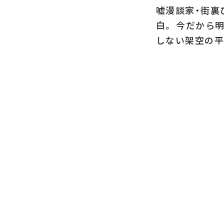
嘘漫談家・街裏
白。 今だから
しない架空の平