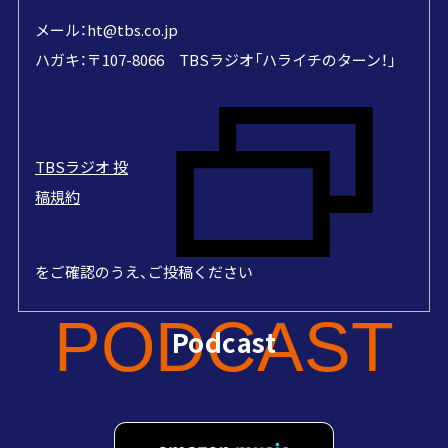
メール：
ht@tbs.co.jp
ハガキ：〒107-8066 TBSラジオ「ハライチのターン！」
TBSラジオ 投
稿規約
をご確認のうえ、ご投稿ください
PODCAST
Podcast