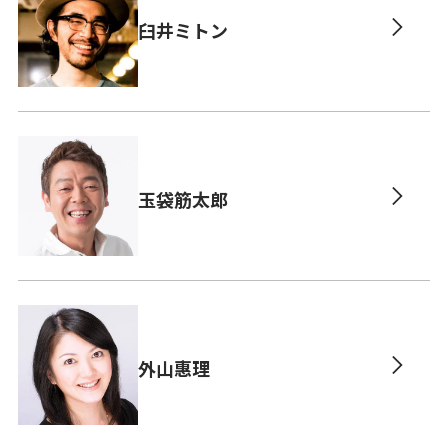
臼井ミトン
玉袋筋太郎
外山惠理