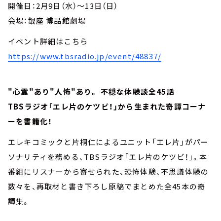
開催日：2月9日（水）～13日（日）
会場：銀座 博品館劇場
イベント詳細はこちら
https://www.tbsradio.jp/event/48837/
"心霊"あり"人怖"あり。 不穏な体験談全45話
TBSラジオ「エレ片のケツビ！」から生まれた奇譚コーナ
ーを書籍化！
エレキコミックと片桐仁によるユニット「エレ片」がパー
ソナリティを務める、TBSラジオ「エレ片のケツビ！」。本
番組にリスナーから寄せられた、恐怖体験、不思議体験の
数々を、再取材と書き下ろし原稿でまとめた全45本の奇
譚集。