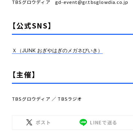
TBSグロウディア gd-event@gr.tbsglowdia.co.jp
【公式SNS】
Ｘ（JUNK おぎやはぎのメガネびいき）
【主催】
TBSグロウディア ／ TBSラジオ
ポスト
LINEで送る