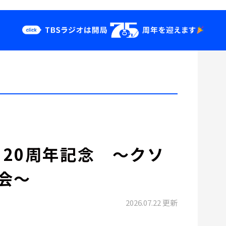
クス
イベント・グッ
ズ
st
YouTube
せ
会社情報
20周年記念 ～クソ
会～
2026.07.22 更新