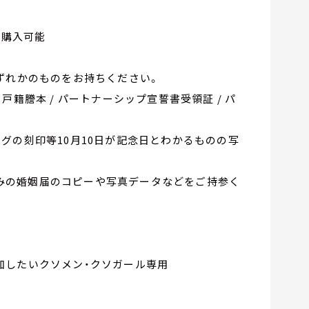
で購入可能
ずれかのものをお持ちください。
 戸籍謄本 / パートナーシップ宣誓書受領証 / パ
の刻印等10月10日が記念日とわかるものの写
済みの婚姻届のコピーや写真データなどをご持参く
加したいクソメン・クソガール専用