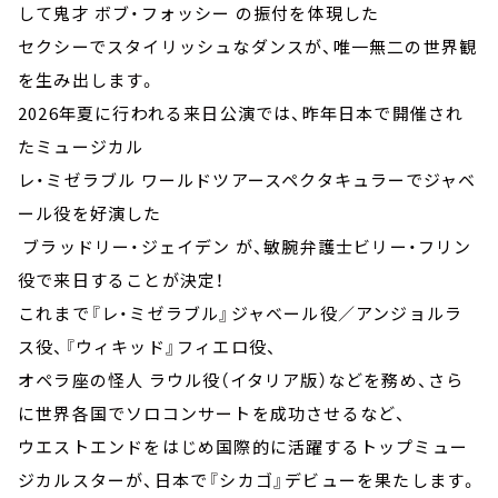
して鬼才 ボブ・フォッシー の振付を体現した
セクシーでスタイリッシュなダンスが、唯一無二の世界観
を生み出します。
2026年夏に行われる来日公演では、昨年日本で開催され
たミュージカル
レ・ミゼラブル ワールドツアースペクタキュラーでジャベ
ール役を好演した
ブラッドリー・ジェイデン が、敏腕弁護士ビリー・フリン
役で来日することが決定！
これまで『レ・ミゼラブル』ジャベール役／アンジョルラ
ス役、『ウィキッド』フィエロ役、
オペラ座の怪人 ラウル役（イタリア版）などを務め、さら
に世界各国でソロコンサートを成功させるなど、
ウエストエンドをはじめ国際的に活躍するトップミュー
ジカルスターが、日本で『シカゴ』デビューを果たします。