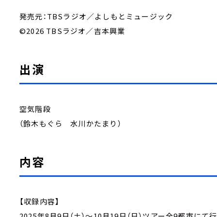
発売元：TBSラジオ／よしもとミュージック
©2026 TBSラジオ／吉本興業
出演
空気階段
（鈴木もぐら 水川かたまり）
内容
【収録内容】
2025年8月9日（土）～10月19日（日）ツアー全9都市にて