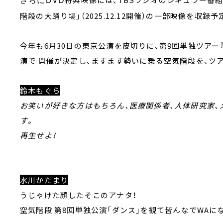
さらにDVD
階段の大踊り場」（2025.12.12開催）の一部映像を収録予
今年も6月30日の東京公演を皮切りに、第9回単独ツアー『
演で 開催が決定し、ますます勢いに乗る空気階段を、ツ
鈴木もぐら
お笑いが好きな方はもちろん、医療関係者、人体研究家
す。
再生せよ！
水川かたまり
うじゃけた顔したそこのアナタ！
空気階段 第8回単独公演「ダンス」を観て皆んなでWAに