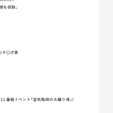
模様を収録。
デカチ〇ポ男
.12 番組イベント「空気階段の大踊り場」）