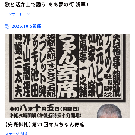
歌と活弁士で誘う ああ夢の街 浅草！
コンサート・LIVE
2026.10.5開催
【完売御礼】第21回マムちゃん寄席
ステージ・演劇