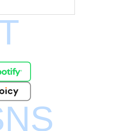
T
SNS