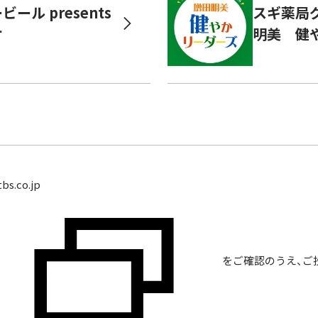
ール presents
スギ薬局グ
オ
明美 健
bs.co.jp
をご確認のうえ、ご