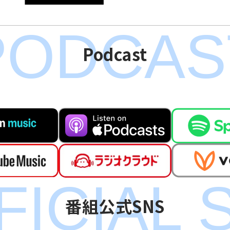
PODCAS
Podcast
FICIAL 
番組公式SNS