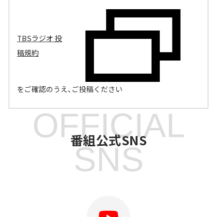
TBSラジオ 投
稿規約
をご確認のうえ、ご投稿ください
OFFICIAL
番組公式SNS
SNS