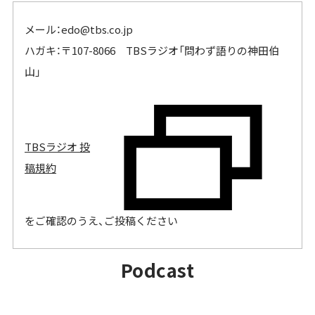
メール：
edo@tbs.co.jp
ハガキ：〒107-8066 TBSラジオ「問わず語りの神田伯
山」
TBSラジオ 投
稿規約
をご確認のうえ、ご投稿ください
PODCAST
Podcast