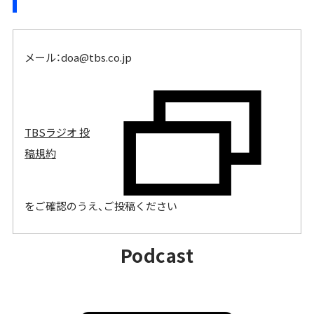
メール：
doa@tbs.co.jp
TBSラジオ 投
稿規約
をご確認のうえ、ご投稿ください
PODCAST
Podcast