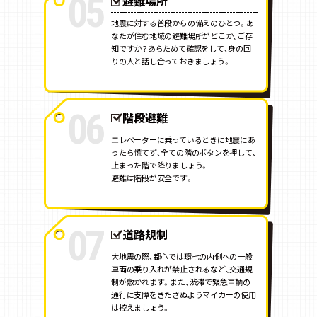
05
避難場所
地震に対する普段からの備えのひとつ。あ
なたが住む地域の避難場所がどこか、ご存
知ですか？あらためて確認をして、身の回
りの人と話し合っておきましょう。
06
階段避難
エレベーターに乗っているときに地震にあ
ったら慌てず、全ての階のボタンを押して、
止まった階で降りましょう。
避難は階段が安全です。
07
道路規制
大地震の際、都心では環七の内側への一般
車両の乗り入れが禁止されるなど、交通規
制が敷かれます。また、渋滞で緊急車輌の
通行に支障をきたさぬようマイカーの使用
は控えましょう。