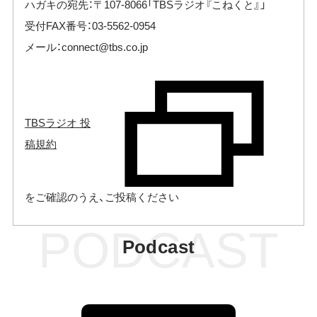
ハガキの宛先：〒107-8066「TBSラジオ『こねくと』」
受付FAX番号：03-5562-0954
メール：
connect@tbs.co.jp
TBSラジオ 投
稿規約
をご確認のうえ、ご投稿ください
PODCAST
Podcast