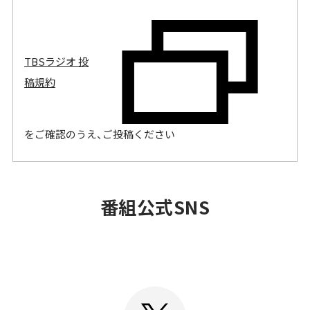
TBSラジオ 投
稿規約
をご確認のうえ、ご投稿ください
OFFICIAL
番組公式SNS
SNS