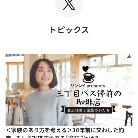
TOPICS
トピックス
＜家族のあり方を考える＞30年前に交わした約
束。そして珈琲店のある”意味”とは？