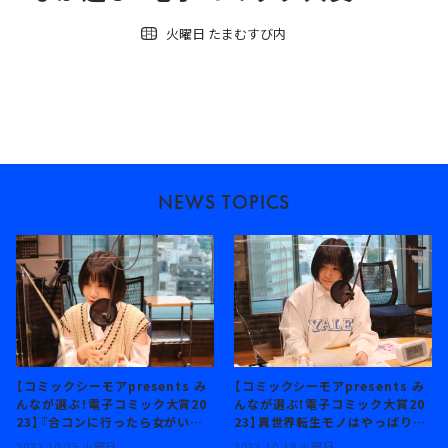
火曜日 たまむすび内
NEWS TOPICS
【コミックシーモアpresents み
【コミックシーモアpresents み
んなが選ぶ！電子コミック大賞20
んなが選ぶ！電子コミック大賞20
23】『合コンに行ったら女がいな
23】異世界転生モノはやっぱり大
かった話』...って、どんな話！？
人気！伊織もえが特に推すの
2022.10.25 火曜日
2022.10.18 火曜日