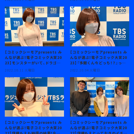
は・・・『ヒロイン不在の悪役令嬢
は婚約破棄してワンコ系従者と逃
亡する』！
【コミックシーモアpresents み
【コミックシーモアpresents み
んなが選ぶ！電子コミック大賞20
んなが選ぶ！電子コミック大賞20
23】モンスターがいて、ドラゴン
23】『多聞くん今どっち！？』って、
もいて、魔法も使える世界！？ 伊織
どんな作品！？
2022.10.11 火曜日
2022.10.04 火曜日
もえが語る、『骨ドラゴンのマナ
娘』の魅力とは。
【コミックシーモアpresents み
【コミックシーモアpresents み
んなが選ぶ！電子コミック大賞20
んなが選ぶ！電子コミック大賞20
22】伊織もえも納得の結果！今年
22】伊織もえとっておきのイチオ