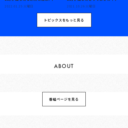
の大賞受賞作『只野工業高校の日
シ！『最後にひとつだけお願いして
2022.01.25 火曜日
2021.10.26 火曜日
常』の魅力とは？
もよろしいでしょうか』を読むべ
し。
トピックスをもっと見る
ABOUT
番組ページを見る