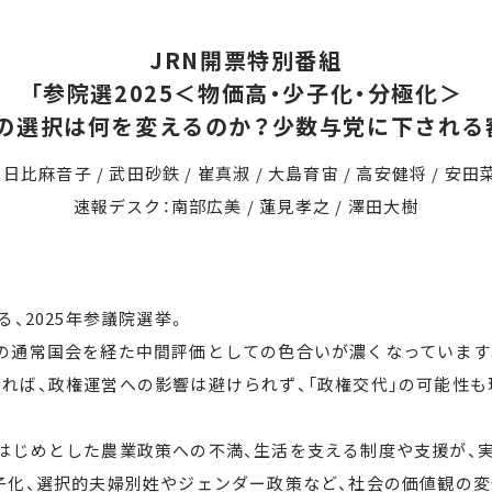
JRN開票特別番組
「参院選2025＜物価高・少子化・分極化＞
選択は何を変えるのか？少数与党に下される
 日比麻音子 / 武田砂鉄 / 崔真淑 / 大島育宙 / 高安健将 / 安田
速報デスク：南部広美 / 蓮見孝之 / 澤田大樹
る、2025年参議院選挙。
の通常国会を経た中間評価としての色合いが濃くなっています
れば、政権運営への影響は避けられず、「政権交代」の可能性も
はじめとした農業政策への不満、生活を支える制度や支援が、実
子化、選択的夫婦別姓やジェンダー政策など、社会の価値観の変