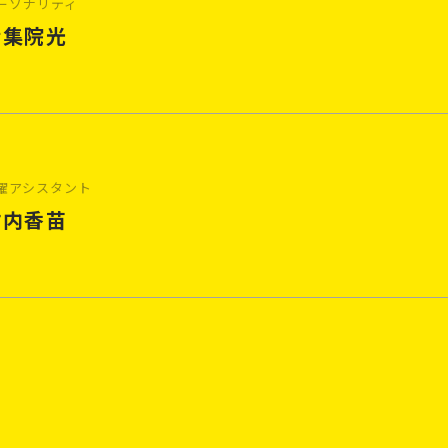
ーソナリティ
伊集院光
曜アシスタント
竹内香苗