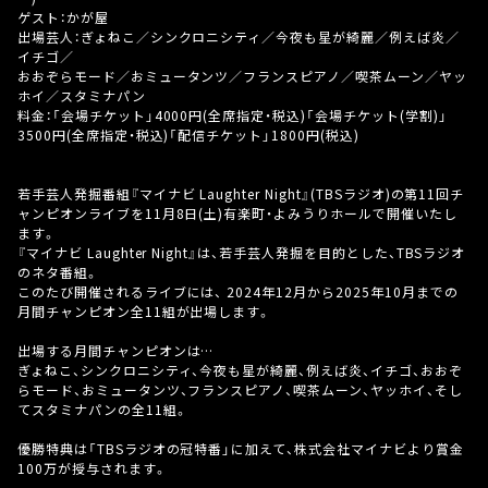
ゲスト：かが屋
出場芸人：ぎょねこ／シンクロニシティ／今夜も星が綺麗／例えば炎／
イチゴ／
おおぞらモード／おミュータンツ／フランスピアノ／喫茶ムーン／ヤッ
ホイ／スタミナパン
料金：「会場チケット」4000円(全席指定・税込)「会場チケット(学割)」
3500円(全席指定・税込)「配信チケット」1800円(税込)
若手芸人発掘番組『マイナビ Laughter Night』(TBSラジオ)の第11回チ
ャンピオンライブを11月8日(土)有楽町・よみうりホールで開催いたし
ます。
『マイナビ Laughter Night』は、若手芸人発掘を目的とした、TBSラジオ
のネタ番組。
このたび開催されるライブには、 2024年12月から2025年10月までの
月間チャンピオン全11組が出場します。
出場する月間チャンピオンは…
ぎょねこ、シンクロニシティ、今夜も星が綺麗、例えば炎、イチゴ、おおぞ
らモード、おミュータンツ、フランスピアノ、喫茶ムーン、ヤッホイ、そし
てスタミナパンの全11組。
優勝特典は「TBSラジオの冠特番」に加えて、株式会社マイナビより賞金
100万が授与されます。