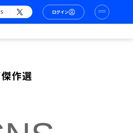
S
ログイン
篇傑作選