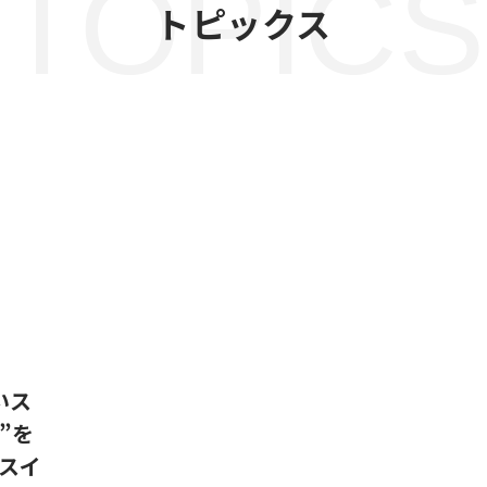
TOPICS
トピックス
いス
”を
スイ