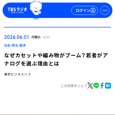
ログイン
マイページ
2026.06.01
月曜日
22:52
新規会員登録
ログイン
社会・政治・経済
なぜカセットや編み物がブーム？若者がア
ナログを選ぶ理由とは
東京ビジネスハブ
この記事をシェア
今日の番組表
週間番組表
トピックス
TBS Podcast