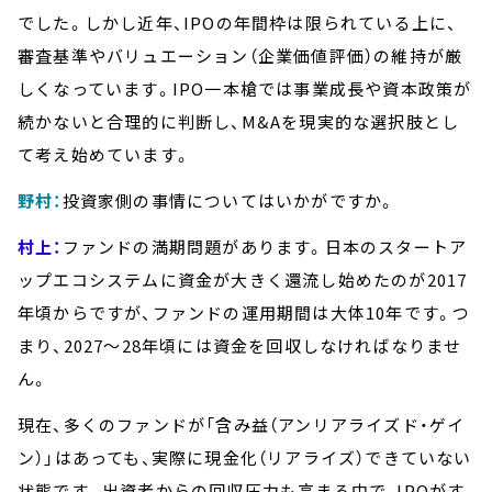
でした。しかし近年、IPOの年間枠は限られている上に、
審査基準やバリュエーション（企業価値評価）の維持が厳
しくなっています。IPO一本槍では事業成長や資本政策が
続かないと合理的に判断し、M&Aを現実的な選択肢とし
て考え始めています。
野村：
投資家側の事情についてはいかがですか。
村上：
ファンドの満期問題があります。日本のスタートア
ップエコシステムに資金が大きく還流し始めたのが2017
年頃からですが、ファンドの運用期間は大体10年です。つ
まり、2027～28年頃には資金を回収しなければなりませ
ん。
現在、多くのファンドが「含み益（アンリアライズド・ゲイ
ン）」はあっても、実際に現金化（リアライズ）できていない
状態です。出資者からの回収圧力も高まる中で、IPOがす