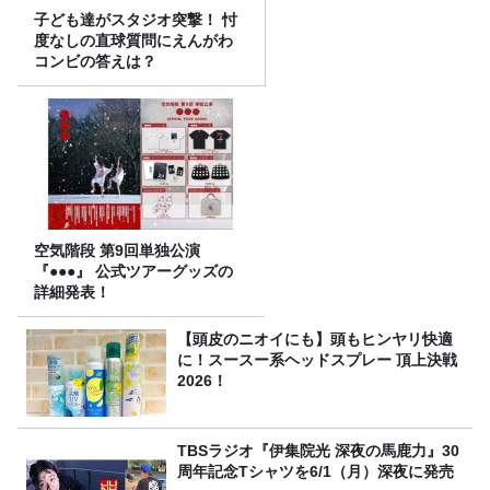
子ども達がスタジオ突撃！ 忖
度なしの直球質問にえんがわ
コンビの答えは？
空気階段 第9回単独公演
『●●●』 公式ツアーグッズの
詳細発表！
【頭皮のニオイにも】頭もヒンヤリ快適
に！スースー系ヘッドスプレー 頂上決戦
2026！
TBSラジオ『伊集院光 深夜の馬鹿力』30
周年記念Tシャツを6/1（月）深夜に発売