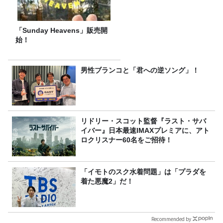
「Sunday Heavens」販売開
始！
男性ブランコと「君への逆ソング」！
リドリー・スコット監督『ラスト・サバ
イバー』日本最速IMAXプレミアに、アト
ロクリスナー60名をご招待！
「イモトのスク水着問題」は「プラダを
着た悪魔2」だ！
Recommended by