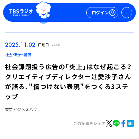
ログイン
マイページ
2025.11.02
日曜日
22:00
新規会員登録
ログイン
社会・政治・経済
社会課題扱う広告の「炎上」はなぜ起こる？
クリエイティブディレクター辻愛沙子さん
が語る、"傷つけない表現"をつくる3ステ
ップ
東京ビジネスハブ
今日の番組表
週間番組表
この記事をシェア
トピックス
TBS Podcast