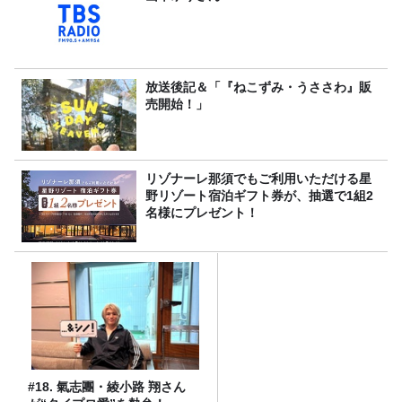
放送後記＆「『ねこずみ・うささわ』販
売開始！」
リゾナーレ那須でもご利用いただける星
野リゾート宿泊ギフト券が、抽選で1組2
名様にプレゼント！
#18. 氣志團・綾小路 翔さん