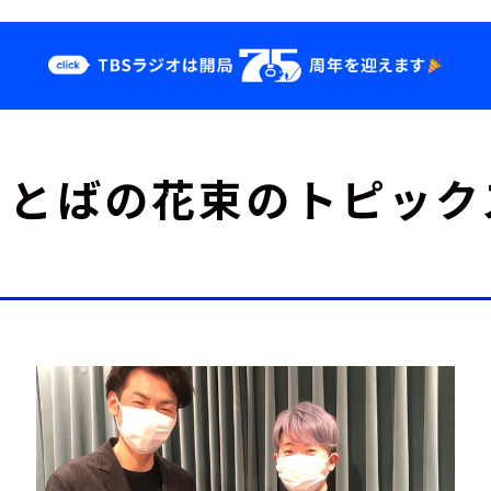
クス
イベント・グッ
ことばの花束のトピック
ズ
st
YouTube
せ
会社情報