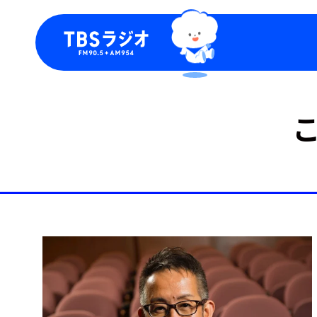
今日の番組表
トピッ
週間番組表
TBS
Podca
お知ら