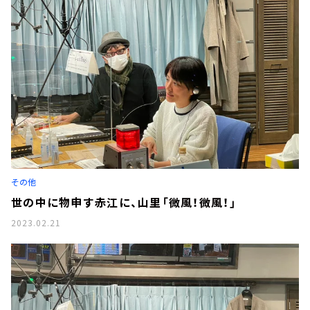
その他
世の中に物申す赤江に、山里「微風！微風！」
2023.02.21