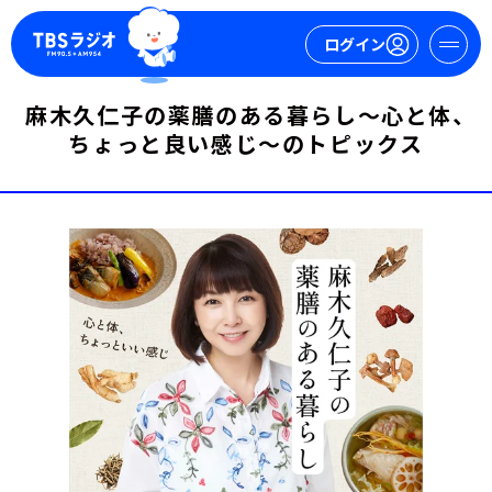
ログイン
麻木久仁子の薬膳のある暮らし～心と体、
ちょっと良い感じ～のトピックス
マイページ
新規会員登録
ログイン
今日の番組表
週間番組表
トピックス
TBS Podcast