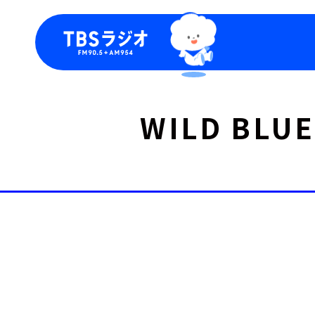
今日の番組表
トピッ
WILD B
週間番組表
TBS
Podca
お知ら