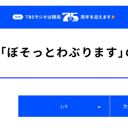
クス
イベント・グッ
LUE「ぼそっとわぶります
ズ
st
YouTube
せ
会社情報
1/0
次