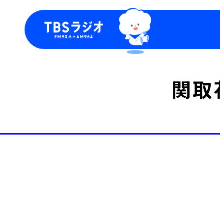
今日の番組表
トピッ
関取
週間番組表
TBS
Podca
お知ら