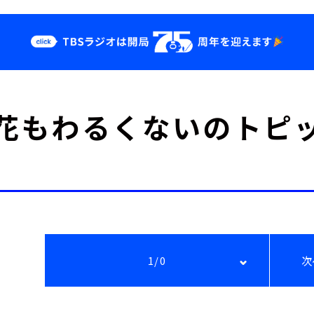
クス
イベント・グッ
花もわるくないのトピ
ズ
st
YouTube
せ
会社情報
1/0
次