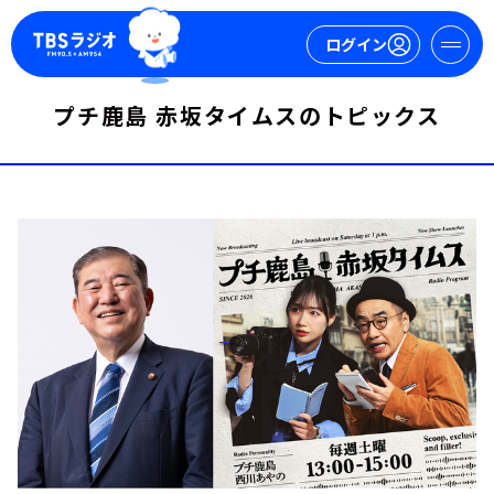
ログイン
プチ鹿島 赤坂タイムスのトピックス
マイページ
新規会員登録
ログイン
今日の番組表
週間番組表
トピックス
TBS Podcast