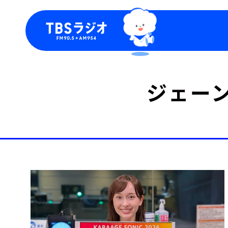
今日の番組表
トピッ
ジェー
週間番組表
TBS
Podca
お知ら