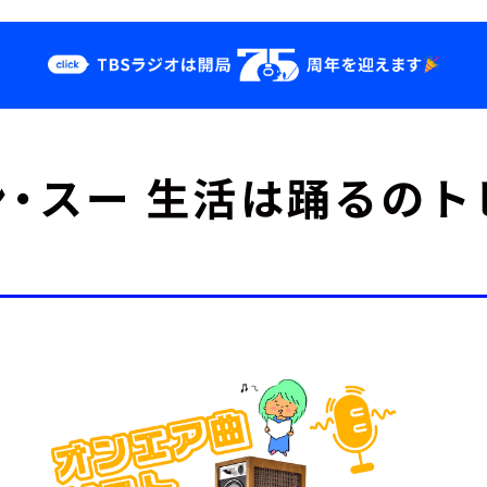
クス
イベント・グッ
ン・スー 生活は踊るのト
ズ
st
YouTube
せ
会社情報