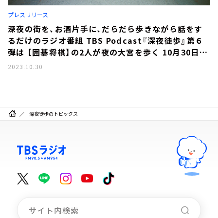
お知らせ
プレスリリース
イベント・グッズ
YouTube
深夜の街を、お酒片手に、だらだら歩きながら話をす
会社情報
るだけのラジオ番組 TBS Podcast『深夜徒歩』第６
弾は 【囲碁将棋】の2人が夜の大宮を歩く 10月30日
（月）17時頃、各種Podcastで配信スタート！ 2人
2023.10.30
の"ホームタウン"大宮での思い出話から、同級生なら
ではのしょうもないエピソードまで。
深夜徒歩のトピックス