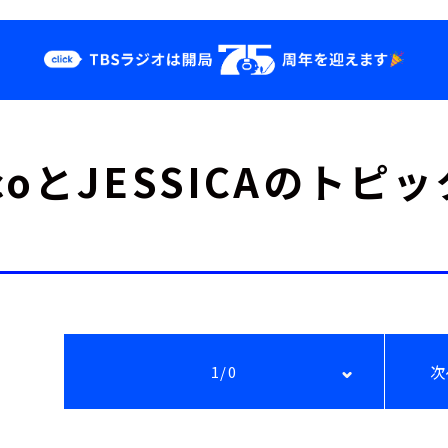
クス
イベント・グッ
coとJESSICAのトピ
ズ
st
YouTube
せ
会社情報
1/0
次