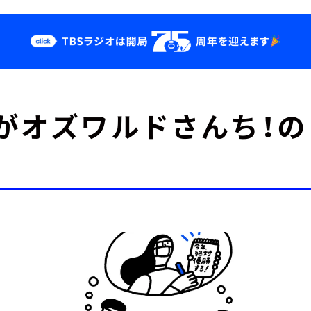
クス
イベント・グッ
がオズワルドさんち！
ズ
st
YouTube
せ
会社情報