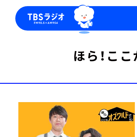
今日の番組表
トピッ
ほら！ここ
週間番組表
TBS
Podca
お知ら