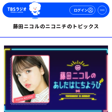
ログイン
藤田ニコルのニコニチのトピックス
マイページ
新規会員登録
ログイン
今日の番組表
週間番組表
トピックス
TBS Podcast