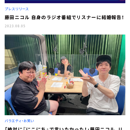
お知らせ
プレスリリース
イベント・グッズ
YouTube
藤田ニコル 自身のラジオ番組でリスナーに結婚報告！
会社情報
2023.08.05
バラエティ・お笑い
「絶対に『にこにち』で言いたかった！」藤田ニコル、リ