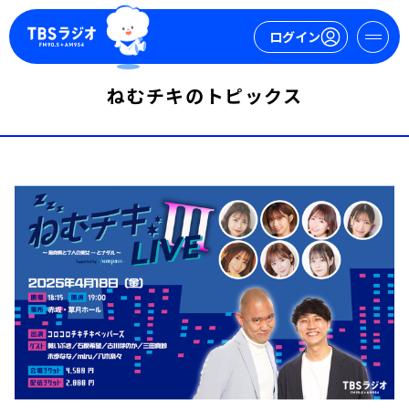
ログイン
ねむチキのトピックス
マイページ
新規会員登録
ログイン
今日の番組表
週間番組表
トピックス
TBS Podcast