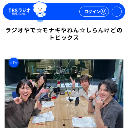
ログイン
ラジオやで☆モナキやねん☆しらんけどの
マイページ
トピックス
新規会員登録
ログイン
NEW
今日の番組表
週間番組表
トピックス
TBS Podcast