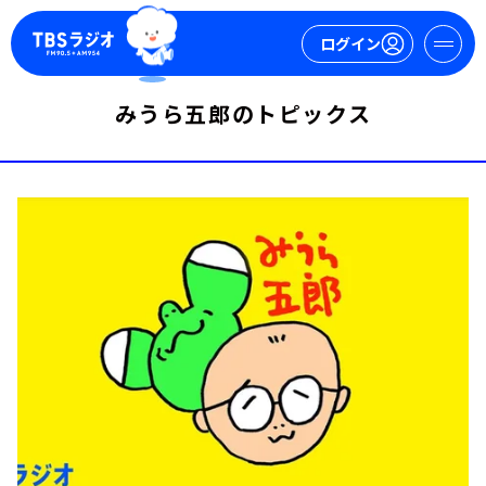
ログイン
みうら五郎のトピックス
マイページ
新規会員登録
ログイン
今日の番組表
週間番組表
トピックス
TBS Podcast