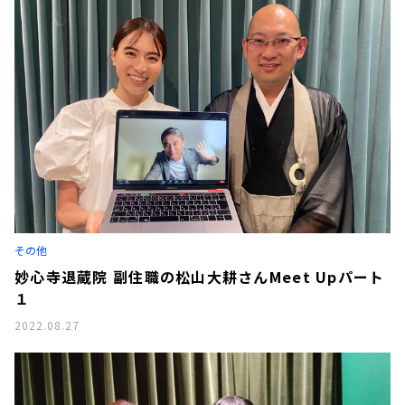
その他
妙心寺退蔵院 副住職の松山大耕さんMeet Upパート
１
2022.08.27