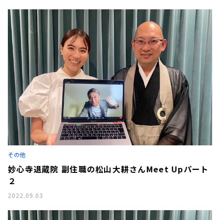
その他
妙心寺退蔵院 副住職の松山大耕さんMeet Upパート
２
2022.09.03