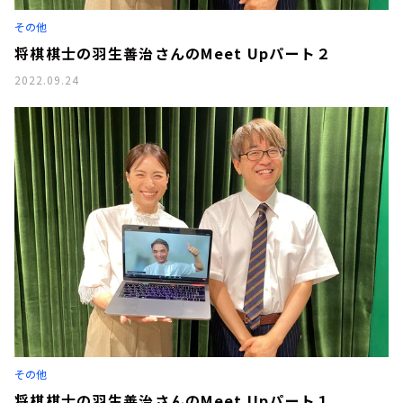
お知らせ
その他
イベント・グッズ
YouTube
将棋棋士の羽生善治さんのMeet Upパート２
会社情報
2022.09.24
その他
将棋棋士の羽生善治さんのMeet Upパート１