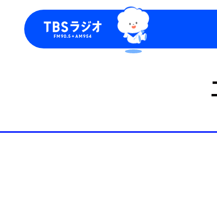
今日の番組表
トピッ
週間番組表
TBS
Podca
お知ら