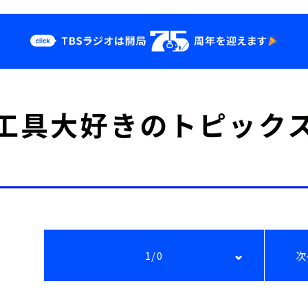
クス
イベント・グッ
工具大好きのトピック
ズ
st
YouTube
せ
会社情報
1/0
次