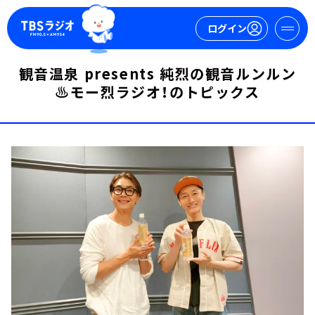
ログイン
観音温泉 presents 純烈の観音ルンルン
♨モー烈ラジオ！のトピックス
マイページ
新規会員登録
ログイン
今日の番組表
週間番組表
トピックス
TBS Podcast