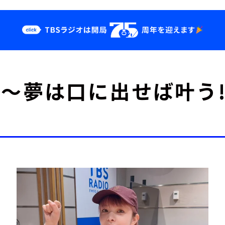
クス
イベント・グッ
dio!!～夢は口に出せば叶
ズ
st
YouTube
せ
会社情報