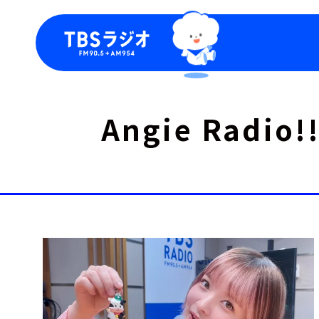
今日の番組表
トピッ
Angie Ra
週間番組表
TBS
Podca
お知ら