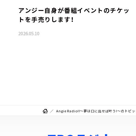
アンジー自身が番組イベントのチケッ
トを手売りします！
2026.05.10
Angie Radio!!～夢は口に出せば叶う!～のトピ