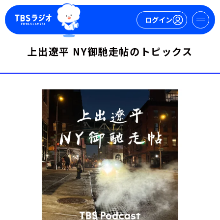
ログイン
上出遼平 NY御馳走帖のトピックス
マイページ
新規会員登録
ログイン
今日の番組表
週間番組表
トピックス
TBS Podcast