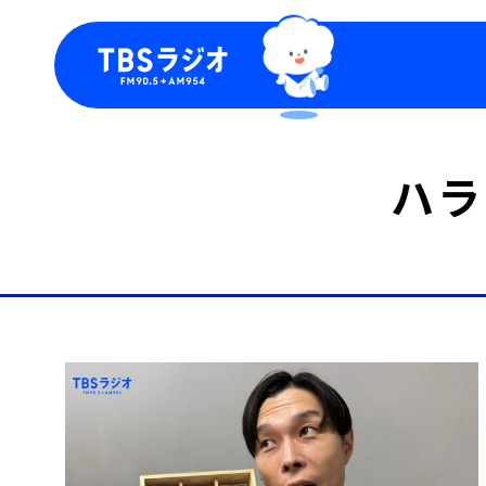
今日の番組表
トピッ
ハラ
週間番組表
TBS
Podca
お知ら