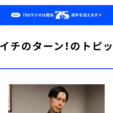
クス
イベント・グッ
イチのターン！のトピ
ズ
st
YouTube
せ
会社情報