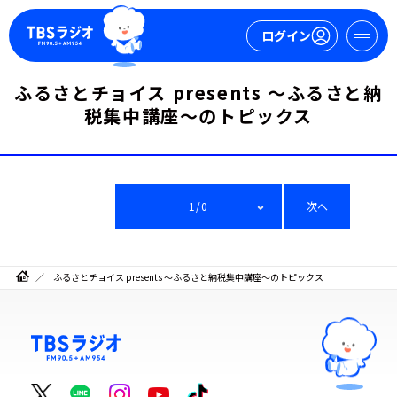
ログイン
ふるさとチョイス presents ～ふるさと納
マイページ
税集中講座～のトピックス
新規会員登録
ログイン
1/0
次へ
ふるさとチョイス presents ～ふるさと納税集中講座～のトピックス
今日の番組表
週間番組表
トピックス
TBS Podcast