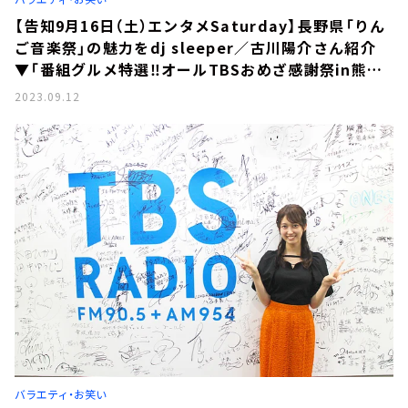
【告知9月16日（土）エンタメSaturday】長野県「りん
ご音楽祭」の魅力をdj sleeper／古川陽介さん紹介
▼「番組グルメ特選‼オールTBSおめざ感謝祭in熊谷」
から注目のハチミツを紹介▼「魔法使いアキットのマ
2023.09.12
ジカルラジオ」ゲストはカトリーナ陽子さん
バラエティ・お笑い