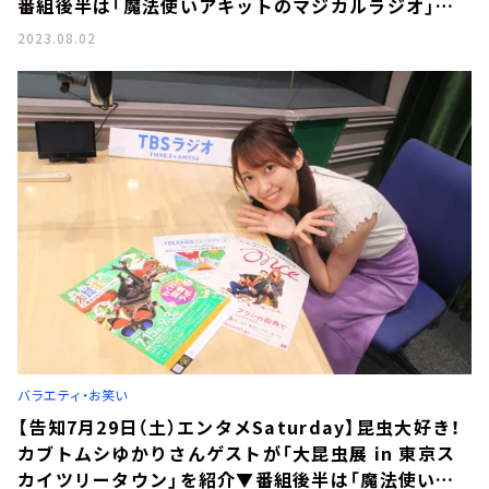
番組後半は「魔法使いアキットのマジカルラジオ」の
ゲストはタレント・俳優の松田杏咲さん
2023.08.02
バラエティ・お笑い
【告知7月29日（土）エンタメSaturday】昆虫大好き！
カブトムシゆかりさんゲストが「大昆虫展 in 東京ス
カイツリータウン」を紹介▼番組後半は「魔法使いア