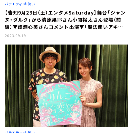
バラエティ・お笑い
【告知9月23日（土）エンタメSaturday】舞台「ジャン
ヌ・ダルク」から清原果耶さん小関裕太さん登場（前
編）▼成瀬心美さんコメント出演▼「魔法使いアキッ
トのマジカルラジオ」
2023.09.19
バラエティ・お笑い