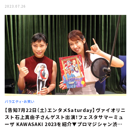
キットのマジカルラジオ」
2023.07.26
バラエティ・お笑い
【告知7月22日（土）エンタメSaturday】ヴァイオリニ
スト石上真由子さんゲスト出演！フェスタサマーミュ
ーザ KAWASAKI 2023を紹介▼プロマジシャン渋谷