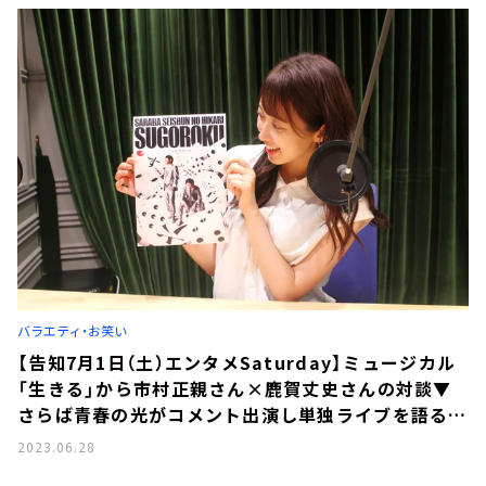
バラエティ・お笑い
【告知7月1日（土）エンタメSaturday】ミュージカル
「生きる」から市村正親さん×鹿賀丈史さんの対談▼
さらば青春の光がコメント出演し単独ライブを語る▼
番組後半には「魔法使いアキットのマジカルラジオ」
2023.06.28