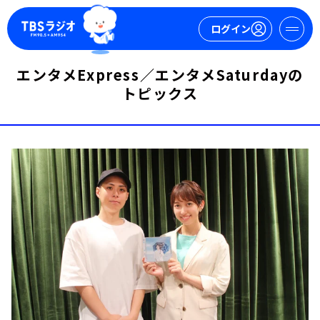
ログイン
エンタメExpress／エンタメSaturdayの
マイページ
トピックス
新規会員登録
ログイン
今日の番組表
週間番組表
トピックス
TBS Podcast