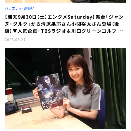
バラエティ・お笑い
【告知9月30日（土）エンタメSaturday】舞台「ジャン
ヌ・ダルク」から清原果耶さん小関裕太さん登場（後
編）▼人気企画「TBSラジオ＆川口グリーンゴルフ ゴ
ルフスクール」情報▼「魔法使いアキットのマジカル
2023.09.27
ラジオ」ゲストはフレアバーテンダー富田晶子さん