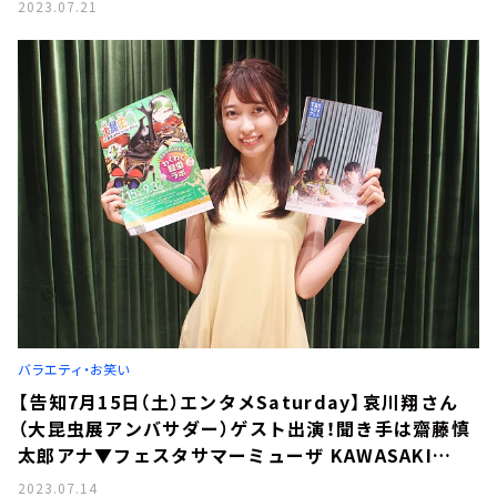
慶太さんが「魔法使いアキットのマジカルラジオ」ゲ
2023.07.21
スト
バラエティ・お笑い
【告知7月15日（土）エンタメSaturday】哀川翔さん
（大昆虫展アンバサダー）ゲスト出演！聞き手は齋藤慎
太郎アナ▼フェスタサマーミューザ KAWASAKI
2023情報▼プロマジシャン渋谷慶太さんが「魔法使い
2023.07.14