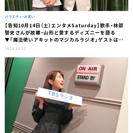
お知らせ
イベント・グッズ
YouTube
バラエティ・お笑い
会社情報
【告知10月14日（土）エンタメSaturday】歌手・林部
智史さんが故郷・山形と愛するディズニーを語る
▼「魔法使いアキットのマジカルラジオ」ゲストはフ
レアバーテンダー富田晶子さん
2023.10.12