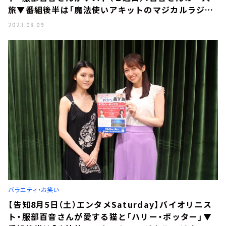
旅▼番組後半は「魔法使いアキットのマジカルラジ
オ」のゲストはタレント・俳優の松田杏咲さん
2023.08.09
バラエティ・お笑い
【告知8月5日（土）エンタメSaturday】バイオリニス
ト・服部百音さんが愛する猫と「ハリー・ポッター」▼