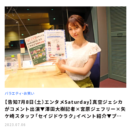
アキットのマジカルラジオ」ゲスト
バラエティ・お笑い
【告知7月8日（土）エンタメSaturday】真空ジェシカ
がコメント出演▼澤田大樹記者×宮原ジェフリー×矢
ケ崎スタッフ「セイジドウラク」イベント紹介▼プロ
マジシャン渋谷慶太さんが「魔法使いアキットのマジ
2023.07.06
カルラジオ」ゲスト