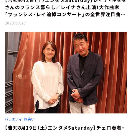
さんのフランス暮らし／レイナさん出演！大作曲家
「フランシス・レイ追悼コンサート」の全世界注目曲と
は▼「魔法使いアキットのマジカルラジオ」ゲストは
2023.08.29
カトリーナ陽子さん
バラエティ・お笑い
【告知8月19日（土）エンタメSaturday】チェロ奏者・