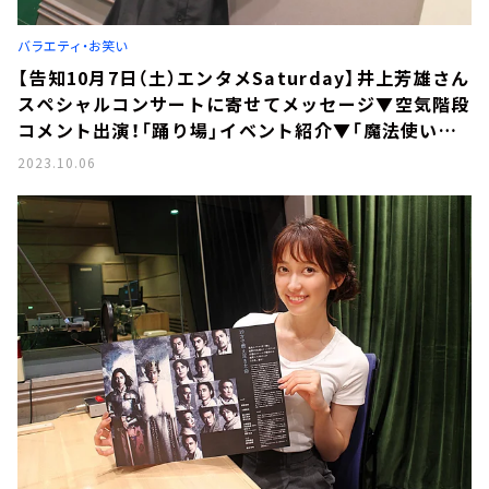
バラエティ・お笑い
【告知10月7日（土）エンタメSaturday】井上芳雄さん
スペシャルコンサートに寄せてメッセージ▼空気階段
コメント出演！「踊り場」イベント紹介▼「魔法使いア
キットのマジカルラジオ」ゲストはフレアバーテンダ
2023.10.06
ー富田晶子さん