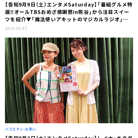
【告知9月9日（土）エンタメSaturday】「番組グルメ特
選‼オールTBSおめざ感謝祭in熊谷」から注目スイー
ツを紹介▼「魔法使いアキットのマジカルラジオ」ゲ
ストはカトリーナ陽子さん
2023.09.07
バラエティ・お笑い
【告知9月2日（土）エンタメSaturday】レイナ・キタダ