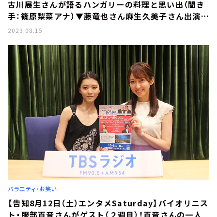
古川展生さんが語るハンガリーの料理と思い出（聞き
手：篠原梨菜アナ）▼藤竜也さん麻生久美子さん出演の
映画「高野豆腐店の春」▼「魔法使いアキットのマジカ
2023.08.15
ルラジオ」のゲストはタレント・俳優の松田杏咲さん
バラエティ・お笑い
【告知8月12日（土）エンタメSaturday】バイオリニス
ト・服部百音さんがゲスト（２週目）！百音さんの一人