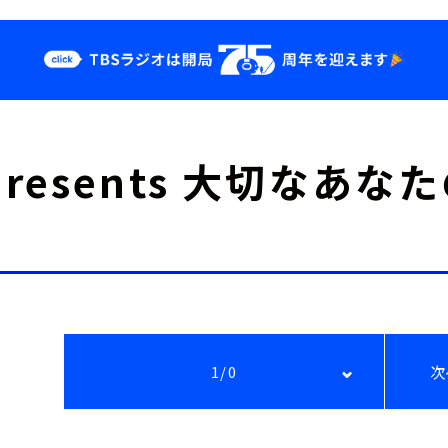
クス
イベント・グッ
resents 大切なあ
ズ
st
YouTube
せ
会社情報
1/0
次