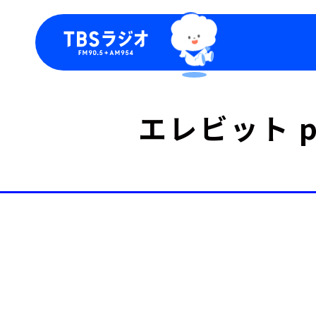
今日の番組表
トピッ
エレビット p
週間番組表
TBS
Podca
お知ら